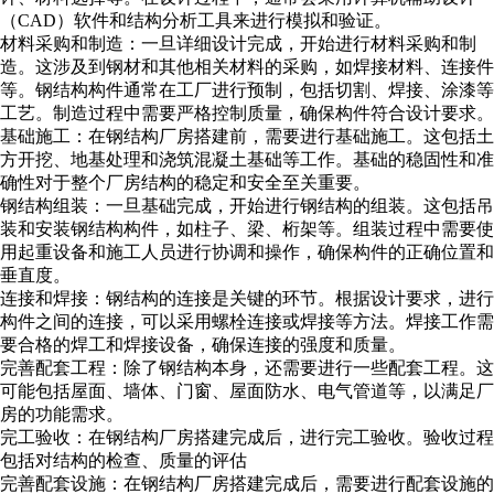
（CAD）软件和结构分析工具来进行模拟和验证。
材料采购和制造：一旦详细设计完成，开始进行材料采购和制
造。这涉及到钢材和其他相关材料的采购，如焊接材料、连接件
等。钢结构构件通常在工厂进行预制，包括切割、焊接、涂漆等
工艺。制造过程中需要严格控制质量，确保构件符合设计要求。
基础施工：在钢结构厂房搭建前，需要进行基础施工。这包括土
方开挖、地基处理和浇筑混凝土基础等工作。基础的稳固性和准
确性对于整个厂房结构的稳定和安全至关重要。
钢结构组装：一旦基础完成，开始进行钢结构的组装。这包括吊
装和安装钢结构构件，如柱子、梁、桁架等。组装过程中需要使
用起重设备和施工人员进行协调和操作，确保构件的正确位置和
垂直度。
连接和焊接：钢结构的连接是关键的环节。根据设计要求，进行
构件之间的连接，可以采用螺栓连接或焊接等方法。焊接工作需
要合格的焊工和焊接设备，确保连接的强度和质量。
完善配套工程：除了钢结构本身，还需要进行一些配套工程。这
可能包括屋面、墙体、门窗、屋面防水、电气管道等，以满足厂
房的功能需求。
完工验收：在钢结构厂房搭建完成后，进行完工验收。验收过程
包括对结构的检查、质量的评估
完善配套设施：在钢结构厂房搭建完成后，需要进行配套设施的